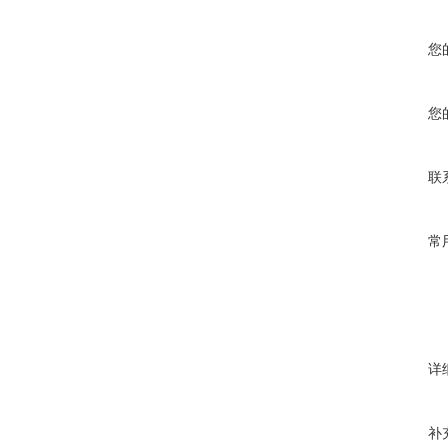
您
您
联
常
详
补