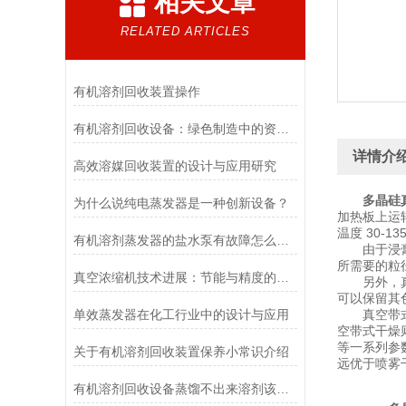
相关文章
RELATED ARTICLES
有机溶剂回收装置操作
有机溶剂回收设备：绿色制造中的资源再生利器
详情介
高效溶媒回收装置的设计与应用研究
多晶硅
为什么说纯电蒸发器是一种创新设备？
加热板上运
温度 30-
有机溶剂蒸发器的盐水泵有故障怎么办？
由于浸膏直
所需要的粒
真空浓缩机技术进展：节能与精度的双重提升
另外，真空
可以保留其
单效蒸发器在化工行业中的设计与应用
真空带式干
空带式干燥
等一系列参
关于有机溶剂回收装置保养小常识介绍
远优于喷雾
有机溶剂回收设备蒸馏不出来溶剂该怎么处理？