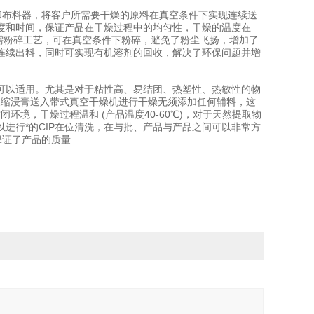
和布料器，将客户所需要干燥的原料在真空条件下实现连续送
度和时间，保证产品在干燥过程中的均匀性，干燥的温度在
品如需粉碎工艺，可在真空条件下粉碎，避免了粉尘飞扬，增加了
连续出料，同时可实现有机溶剂的回收，解决了环保问题并增
可以适用。尤其是对于粘性高、易结团、热塑性、热敏性的物
浓缩浸膏送入带式真空干燥机进行干燥无须添加任何辅料，这
境，干燥过程温和 (产品温度40-60℃)，对于天然提取物
进行*的CIP在位清洗，在与批、产品与产品之间可以非常方
保证了产品的质量