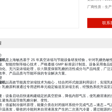
厂商性质：生产
联系
绍
介
缩机
是上海敏杰基于 25 年真空浓缩与节能设备研发经验，针对乳糖热
缩、智能控制等核心技术，严格遵循 GMP 标准设计制造。设备采用食
动化、无污染浓缩处理，
极大
限度保留乳糖的活性成分与产品纯度，广泛
效率、产品品质与节能环保的专业解决方案。
理
缩机
以高效节能真空浓缩技术为核心，结合闭环式能源利用设计，实现乳
：乳糖原料液通过专用进料单元稳定输送至浓缩主机，经预热系统升温至
建：设备启动后快速构建稳定的真空腔体，降低内部气压，使乳糖溶液的沸点
上避免高温导致乳糖分解、变性。
用：借鉴制冷循环原理，能量介质在封闭循环系统中完成气态→液态→气
升温蒸发，吸收的冷能则来自溶液蒸发产生的二次蒸汽冷凝，通过能源的