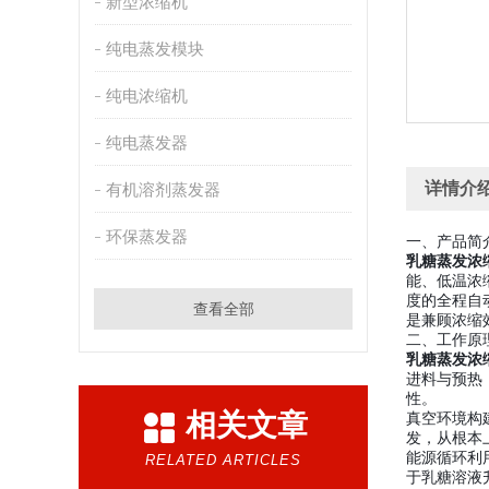
新型浓缩机
纯电蒸发模块
纯电浓缩机
纯电蒸发器
详情介
有机溶剂蒸发器
环保蒸发器
一、产品简
乳糖蒸发浓
能、低温浓
度的全程自
查看全部
是兼顾浓缩
二、工作原
乳糖蒸发浓
进料与预热
性。
相关文章
真空环境构
发，从根本
能源循环利
RELATED ARTICLES
于乳糖溶液