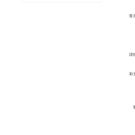
常
详
补