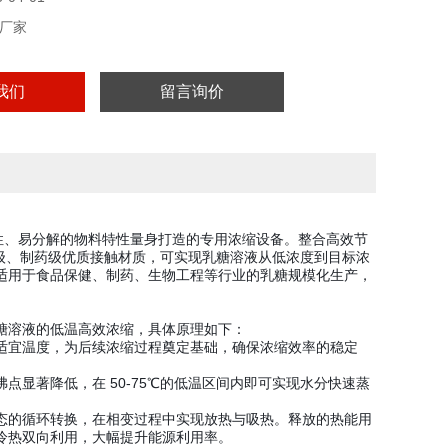
厂家
我们
留言询价
敏性、易分解的物料特性量身打造的专用浓缩设备。整合高效节
品级、制药级优质接触材质，可实现乳糖溶液从低浓度到目标浓
适用于食品保健、制药、生物工程等行业的乳糖规模化生产，
糖溶液的低温高效浓缩，具体原理如下：
适宜温度，为后续浓缩过程奠定基础，确保浓缩效率的稳定
显著降低，在 50-75℃的低温区间内即可实现水分快速蒸
态的循环转换，在相变过程中实现放热与吸热。释放的热能用
冷热双向利用，大幅提升能源利用率。