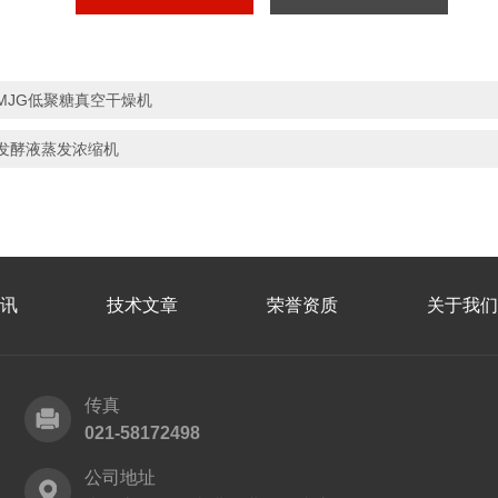
MJG低聚糖真空干燥机
发酵液蒸发浓缩机
讯
技术文章
荣誉资质
关于我们
传真
021-58172498
公司地址