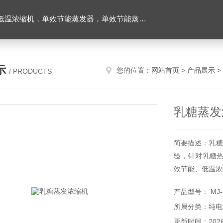
温浓缩机，单效节能蒸发器，单效节能蒸发器
示
您的位置：
网站首页
>
产品展示
>
/ PRODUCTS
乳糖蒸发
简要描述：乳糖
验，针对乳糖
效节能、低温浓
备采用食品级
产品型号： MJ-N
的全程自动化
所属分类：纯电
度，广泛适用
顾浓
更新时间：2026-