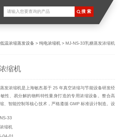
低温浓缩蒸发设备
>
纯电浓缩机
> MJ-NS-33乳糖蒸发浓缩机
浓缩机
蒸发浓缩机是上海敏杰基于 25 年真空浓缩与节能设备研发经
热敏性、易分解的物料特性量身打造的专用浓缩设备。整合高
缩、智能控制等核心技术，严格遵循 GMP 标准设计制造。设
、制药级优质接触材质，可实现乳糖溶液从低浓度到目标浓度
S-33
、无污染浓缩处理，极大限度保留乳糖的活性成分与产品纯
浓缩机
于食品保健、制药、生物工程等行业的乳糖规模化生产，是兼
04-01